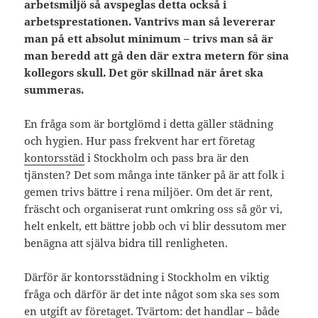
arbetsmiljö så avspeglas detta också i
arbetsprestationen. Vantrivs man så levererar
man på ett absolut minimum – trivs man så är
man beredd att gå den där extra metern för sina
kollegors skull. Det gör skillnad när året ska
summeras.
En fråga som är bortglömd i detta gäller städning
och hygien. Hur pass frekvent har ert företag
kontorsstäd
i Stockholm och pass bra är den
tjänsten? Det som många inte tänker på är att folk i
gemen trivs bättre i rena miljöer. Om det är rent,
fräscht och organiserat runt omkring oss så gör vi,
helt enkelt, ett bättre jobb och vi blir dessutom mer
benägna att själva bidra till renligheten.
Därför är kontorsstädning i Stockholm en viktig
fråga och därför är det inte något som ska ses som
en utgift av företaget. Tvärtom: det handlar – både