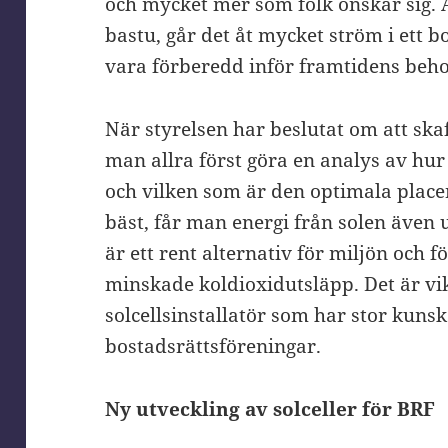
och mycket mer som folk önskar sig. 
bastu, går det åt mycket ström i ett 
vara förberedd inför framtidens beh
När styrelsen har beslutat om att ska
man allra först göra en analys av hur 
och vilken som är den optimala place
bäst, får man energi från solen även
är ett rent alternativ för miljön och f
minskade koldioxidutsläpp. Det är vikt
solcellsinstallatör som har stor kuns
bostadsrättsföreningar.
Ny utveckling av solceller för BRF