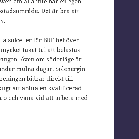
Även om alla inte har en egen
bostadsområde. Det är bra att
ov.
ffa solceller för BRF behöver
mycket taket tål att belastas
ringen. Även om söderläge är
 under mulna dagar. Solenergin
öreningen bidrar direkt till
igt att anlita en kvalificerad
kap och vana vid att arbeta med