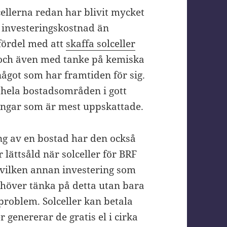
cellerna redan har blivit mycket
e investeringskostnad än
 fördel med att
skaffa solceller
 och även med tanke på kemiska
något som har framtiden för sig.
h hela bostadsområden i gott
eringar som är mest uppskattade.
ing av en bostad har den också
lättsåld när solceller för BRF
 vilken annan investering som
behöver tänka på detta utan bara
iproblem. Solceller kan betala
r genererar de gratis el i cirka