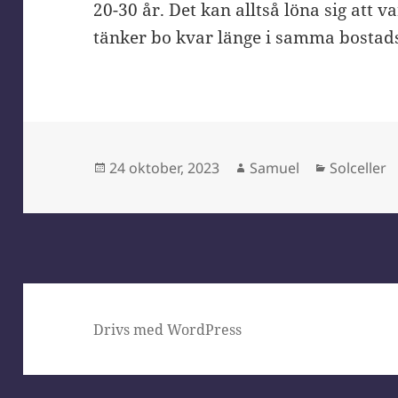
20-30 år. Det kan alltså löna sig att
tänker bo kvar länge i samma bostads
Postat
Författare
Kategorie
24 oktober, 2023
Samuel
Solceller
Drivs med WordPress