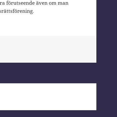
 vara förutseende även om man
rättsförening.
r