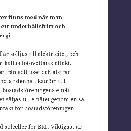
ter finns med när man
r ett underhållsfritt och
nergi.
r solljus till elektricitet, och
kallas fotovoltaisk effekt.
 från solljuset och alstrar
ndlar denna likström till
i bostadsföreningens elnät.
t säljas till elnätet genom en så
intäkt för bostadsföreningen.
solceller för BRF. Viktigast är