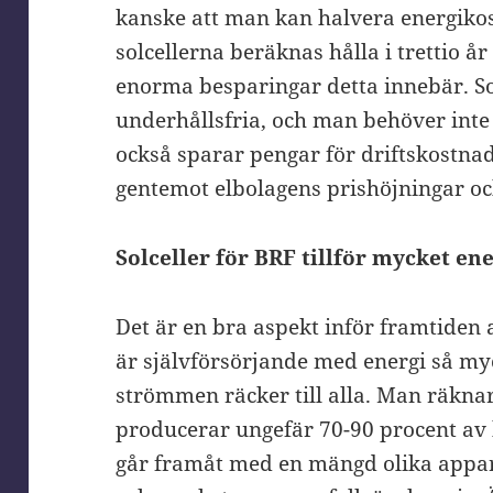
kanske att man kan halvera energiko
solcellerna beräknas hålla i trettio år 
enorma besparingar detta innebär. Sol
underhållsfria, och man behöver inte s
också sparar pengar för driftskostnad
gentemot elbolagens prishöjningar och
Solceller för BRF tillför mycket en
Det är en bra aspekt inför framtiden a
är självförsörjande med energi så myc
strömmen räcker till alla. Man räknar
producerar ungefär 70-90 procent av
går framåt med en mängd olika appar