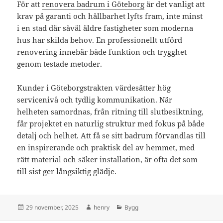
För att
renovera badrum i Göteborg
är det vanligt att
krav på garanti och hållbarhet lyfts fram, inte minst
i en stad där såväl äldre fastigheter som moderna
hus har skilda behov. En professionellt utförd
renovering innebär både funktion och trygghet
genom testade metoder.
Kunder i Göteborgstrakten värdesätter hög
servicenivå och tydlig kommunikation. När
helheten samordnas, från ritning till slutbesiktning,
får projektet en naturlig struktur med fokus på både
detalj och helhet. Att få se sitt badrum förvandlas till
en inspirerande och praktisk del av hemmet, med
rätt material och säker installation, är ofta det som
till sist ger långsiktig glädje.
Postat
Författare
Kategorier
29 november, 2025
henry
Bygg