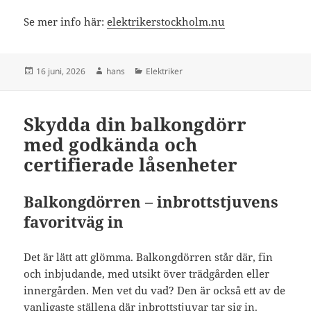
Se mer info här:
elektrikerstockholm.nu
Postat
Författare
Kategorier
16 juni, 2026
hans
Elektriker
Skydda din balkongdörr
med godkända och
certifierade låsenheter
Balkongdörren – inbrottstjuvens
favoritväg in
Det är lätt att glömma. Balkongdörren står där, fin
och inbjudande, med utsikt över trädgården eller
innergården. Men vet du vad? Den är också ett av de
vanligaste ställena där inbrottstjuvar tar sig in.